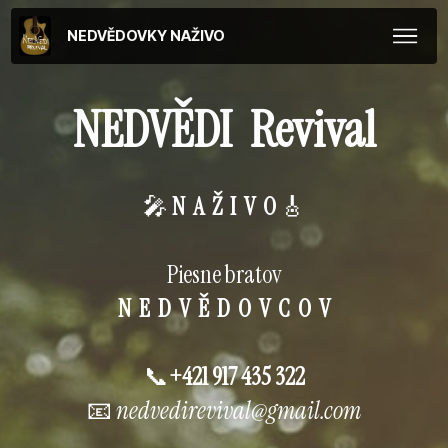
NEDVĚDOVKY NAŽIVO
NEDVĚDI Revival
🎤
N A Ž I V O
🎸
Piesne bratov
N E D V Ě D O V C O V
📞
+421 917 435 322
📧
nedvedirevival@gmail.com