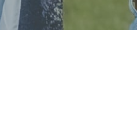
O N Á S:
"
R I C H A R D
&
M I R K A
"
Sme
akustické folkové duo
z Košíc
, ktoré pôsobí na hudobnej
scéne už niekoľko rokov.
Prinášame Vám
po celom Slovensku
viac ako 150
nezabudnuteľných
piesní
Honzu a Františka
NEDVĚDOVCOV
, tak ako ich poznáte. Pri našom vystúpení
nepoužívame
žiadne
podmazy
, podklady ani playback. Naše
živé vystúpenia sú plné pohody, nostalgie, úsmevu, lásky a
precíznych gitarových tónov s charakteristickými dvojhlasmi.
Prinášame
ľuďom
krásne chvíle
, príbehy o láske, prírode,
priateľstvách, živote a bohu.